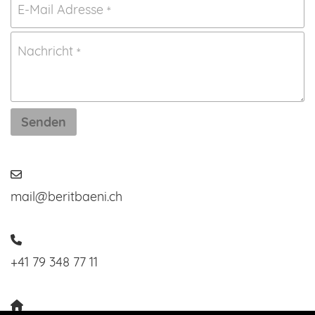
E-Mail Adresse
*
Nachricht
*
Senden

mail@beritbaeni.ch

+41 79 348 77 11
